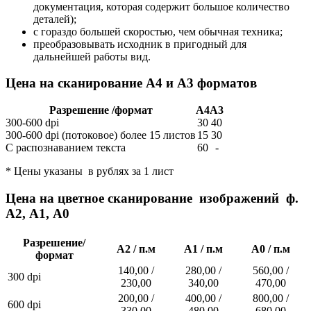
документация, которая содержит большое количество
деталей);
с гораздо большей скоростью, чем обычная техника;
преобразовывать исходник в пригодный для
дальнейшей работы вид.
Цена на сканирование А4 и А3 форматов
Разрешение /формат
А4
A3
300-600 dpi
30
40
300-600 dpi (потоковое) более 15 листов
15
30
С распознаванием текста
60
-
* Цены указаны в рублях за 1 лист
Цена на цветное сканирование изображений ф.
A2, А1, А0
Разрешение/
А2 / п.м
А1 / п.м
A0 / п.м
формат
140,00 /
280,00 /
560,00 /
300 dpi
230,00
340,00
470,00
200,00 /
400,00 /
800,00 /
600 dpi
330,00
480,00
680,00